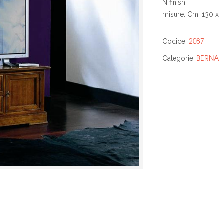
N finish
misure: Cm. 130 x
2087
Codice:
.
BERNA
Categorie: