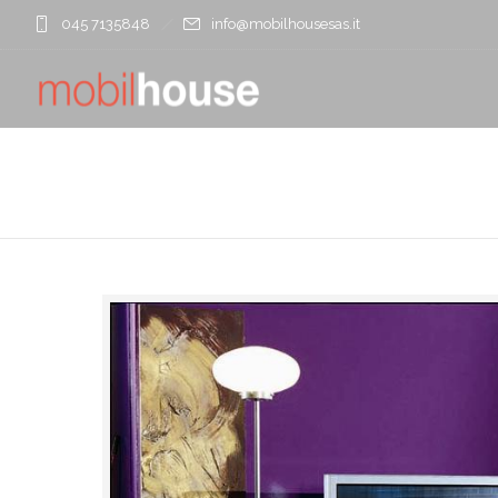
045 7135848
info@mobilhousesas.it