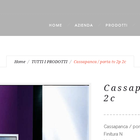
HOME
AZIENDA
PRODOTTI
Home
TUTTI I PRODOTTI
Cassapanca / porta tv 2p 2c
Cassap
2c
Cassapanca / port
Finitura N