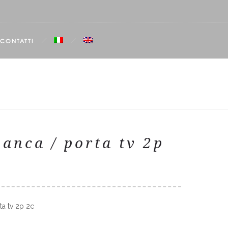
CONTATTI
anca / porta tv 2p
a tv 2p 2c